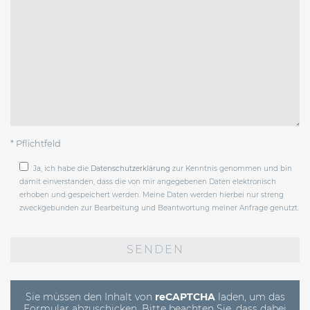
* Pflichtfeld
Ja, ich habe die
Datenschutzerklärung
zur Kenntnis genommen und bin
damit einverstanden, dass die von mir angegebenen Daten elektronisch
erhoben und gespeichert werden. Meine Daten werden hierbei nur streng
zweckgebunden zur Bearbeitung und Beantwortung meiner Anfrage genutzt.
Bitte
lasse
dieses
Feld
leer.
Sie müssen den Inhalt von
reCAPTCHA
laden, um das
Formular abzuschicken. Bitte beachten Sie, dass dabei