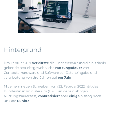
Hintergrund
ǀ Im Februar 2021
verkürzte
die Finanzverwaltung die bis dahin
geltende betriebsgewöhnliche
Nutzungsdauer
von
Computerhardware und Software zur Dateneingabe und -
verarbeitung von drei Jahren auf
ein Jahr
.
Mit einem neuen Schreiben vom 22. Februar 2022 hält das
Bundesfinanzministerium (BMF) an der einjährigen
Nutzungsdauer fest,
konkretisiert
aber
einige
bislang noch
unklare
Punkte
.