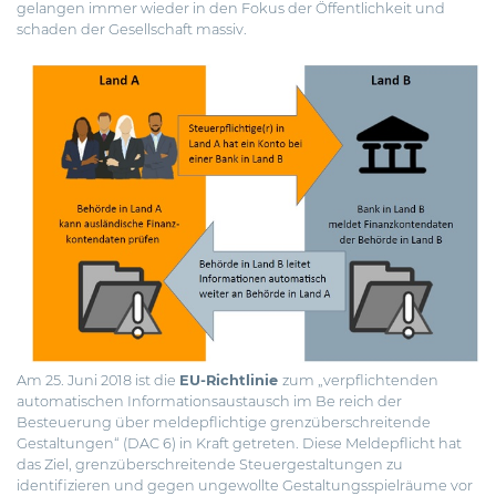
gelangen immer wieder in den Fokus der Öffentlichkeit und
schaden der Gesellschaft massiv.
Am 25. Juni 2018 ist die
EU-Richtlinie
zum „verpflichtenden
automatischen Informationsaustausch im Be reich der
Besteuerung über meldepflichtige grenzüberschreitende
Gestaltungen“ (DAC 6) in Kraft getreten. Diese Meldepflicht hat
das Ziel, grenzüberschreitende Steuergestaltungen zu
identifizieren und gegen ungewollte Gestaltungsspielräume vor