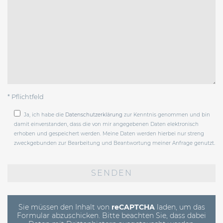
* Pflichtfeld
Ja, ich habe die
Datenschutzerklärung
zur Kenntnis genommen und bin
damit einverstanden, dass die von mir angegebenen Daten elektronisch
erhoben und gespeichert werden. Meine Daten werden hierbei nur streng
zweckgebunden zur Bearbeitung und Beantwortung meiner Anfrage genutzt.
Bitte
lasse
dieses
Feld
leer.
Sie müssen den Inhalt von
reCAPTCHA
laden, um das
Formular abzuschicken. Bitte beachten Sie, dass dabei