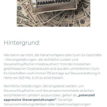
Hintergrund:
Wer kennt sie nicht, die Panama Papers oder Cum-Ex-Geschäfte
– Steuergestaltungen, die rechtliche Lücken und
Steuerschlupflöcher missbrauchen? Trotz der inzwischen
geschlossenen Gesetzeslücke
sind aus den umstrittenen Cum-
Ex-Geschäften noch immer 135 Anträge auf Steuererstattung in
Höhe von 623 Mio. EUR zu entscheiden.
Rechtliche Gestaltungen, die eingesetzt werden, um
Steuerschlupflöcher und Steuersatzunterschiede zwischen
verschiedenen Ländern auszunutzen, gelten als
„potenziell
aggressive Steuergestaltungen“
.
Derartige
Steuervermeidungstaktiken oder Gewinnverlagerungen