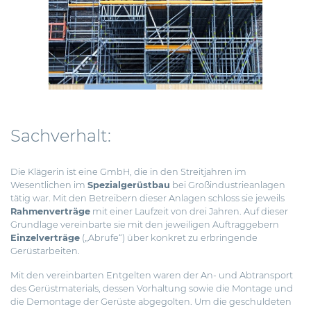
Sachverhalt:
Die Klägerin ist eine GmbH, die in den Streitjahren im
Wesentlichen im
Spezialgerüstbau
bei Großindustrieanlagen
tätig war. Mit den Betreibern dieser Anlagen schloss sie jeweils
Rahmenverträge
mit einer Laufzeit von drei Jahren. Auf dieser
Grundlage vereinbarte sie mit den jeweiligen Auftraggebern
Einzelverträge
(„Abrufe“) über konkret zu erbringende
Gerüstarbeiten.
Mit den vereinbarten Entgelten waren der An- und Abtransport
des Gerüstmaterials, dessen Vorhaltung sowie die Montage und
die Demontage der Gerüste abgegolten. Um die geschuldeten