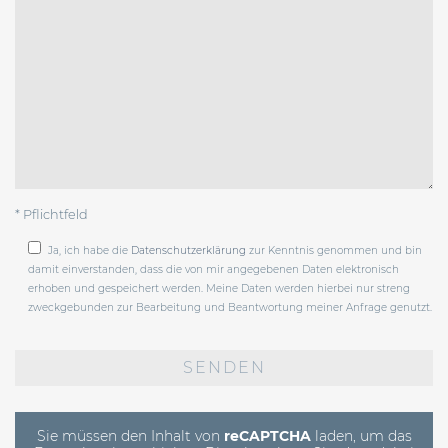
* Pflichtfeld
Ja, ich habe die
Datenschutzerklärung
zur Kenntnis genommen und bin
damit einverstanden, dass die von mir angegebenen Daten elektronisch
erhoben und gespeichert werden. Meine Daten werden hierbei nur streng
zweckgebunden zur Bearbeitung und Beantwortung meiner Anfrage genutzt.
Bitte
lasse
dieses
Feld
leer.
Sie müssen den Inhalt von
reCAPTCHA
laden, um das