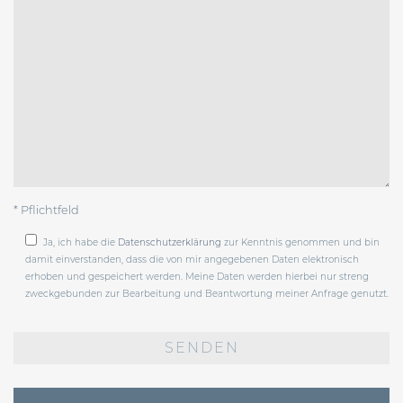
* Pflichtfeld
Ja, ich habe die
Datenschutzerklärung
zur Kenntnis genommen und bin
damit einverstanden, dass die von mir angegebenen Daten elektronisch
erhoben und gespeichert werden. Meine Daten werden hierbei nur streng
zweckgebunden zur Bearbeitung und Beantwortung meiner Anfrage genutzt.
Bitte
lasse
dieses
Feld
leer.