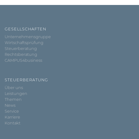
GESELLSCHAFTEN
Unternehmensgruppe
Wirtschaftsprüfung
Steuerberatung
Rechtsberatung
CAMPUS4business
STEUERBERATUNG
Über uns
Leistungen
Themen
News
Service
Karriere
Kontakt