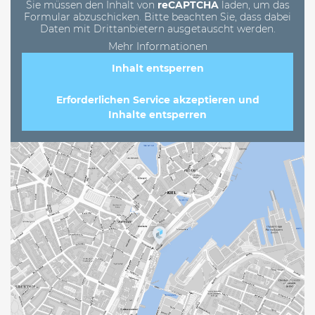
Sie müssen den Inhalt von
reCAPTCHA
laden, um das
Formular abzuschicken. Bitte beachten Sie, dass dabei
Daten mit Drittanbietern ausgetauscht werden.
Mehr Informationen
Inhalt entsperren
Erforderlichen Service akzeptieren und
Inhalte entsperren