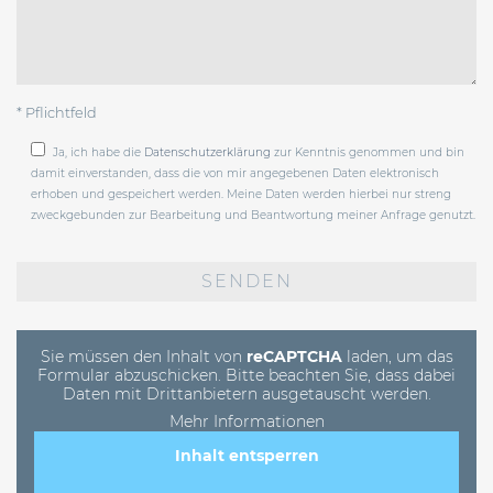
* Pflichtfeld
Ja, ich habe die
Datenschutzerklärung
zur Kenntnis genommen und bin
damit einverstanden, dass die von mir angegebenen Daten elektronisch
erhoben und gespeichert werden. Meine Daten werden hierbei nur streng
zweckgebunden zur Bearbeitung und Beantwortung meiner Anfrage genutzt.
Bitte
lasse
dieses
Feld
leer.
Sie müssen den Inhalt von
reCAPTCHA
laden, um das
Formular abzuschicken. Bitte beachten Sie, dass dabei
Daten mit Drittanbietern ausgetauscht werden.
Mehr Informationen
Inhalt entsperren