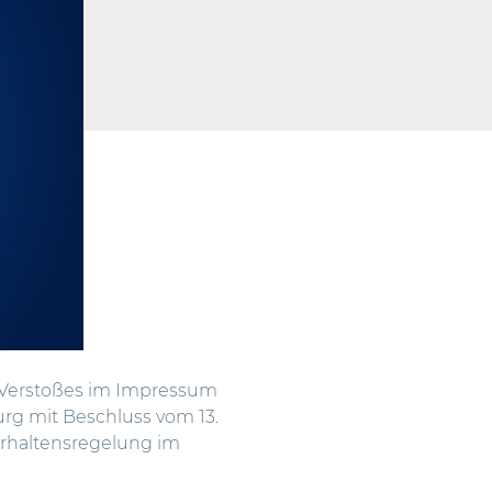
-Verstoßes im Impressum
urg
mit Beschluss vom 13.
erhaltensregelung im