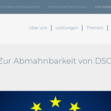
UNTERNEHMENSGRUPPE
WIRTSCHAFTSPRÜFUNG
STEUERB
Über uns
Leistungen
Themen
: Zur Abmahnbarkeit von DS