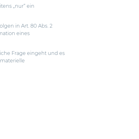
itens „nur“ ein
lgen in Art. 80 Abs. 2
mation eines
liche Frage eingeht und es
materielle