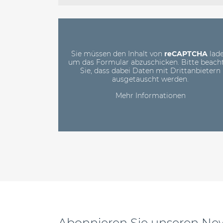
dieses
Feld
leer.
Sie müssen den Inhalt von
reCAPTCHA
lade
um das Formular abzuschicken. Bitte beach
Sie, dass dabei Daten mit Drittanbietern
ausgetauscht werden.
Mehr Informationen
Abonnieren Sie unseren New