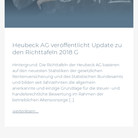
1. November 2018
Heubeck AG veröffentlicht Update zu
den Richttafeln 2018 G
Hintergrund: Die Richttafeln der Heubeck AG basieren
auf den neuesten Statistiken der gesetzlichen
Rentenversicherung und des Statistischen Bundesamts
und bilden seit Jahrzehnten die allgemein
anerkannte und einzige Grundlage für die steuer- und
handelsrechtliche Bewertung im Rahmen der
betrieblichen Altersvorsorge […]
from heubeck ag veröffentlicht update zu den richt
weiterlesen …