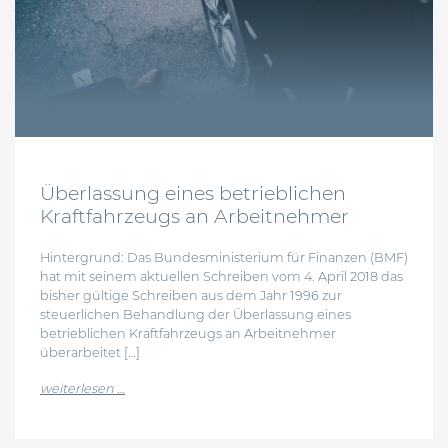
7. August 2018
Überlassung eines betrieblichen
Kraftfahrzeugs an Arbeitnehmer
Hintergrund: Das Bundesministerium für Finanzen (BMF)
hat mit seinem aktuellen Schreiben vom 4. April 2018 das
bisher gültige Schreiben aus dem Jahr 1996 zur
steuerlichen Behandlung der Überlassung eines
betrieblichen Kraftfahrzeugs an Arbeitnehmer
überarbeitet […]
from überlassung eines betrieblichen kraftfahrze
weiterlesen …