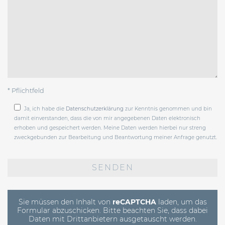
* Pflichtfeld
Ja, ich habe die
Datenschutzerklärung
zur Kenntnis genommen und bin
damit einverstanden, dass die von mir angegebenen Daten elektronisch
erhoben und gespeichert werden. Meine Daten werden hierbei nur streng
zweckgebunden zur Bearbeitung und Beantwortung meiner Anfrage genutzt.
Bitte
lasse
dieses
Feld
leer.
Sie müssen den Inhalt von
reCAPTCHA
laden, um das
Formular abzuschicken. Bitte beachten Sie, dass dabei
Daten mit Drittanbietern ausgetauscht werden.