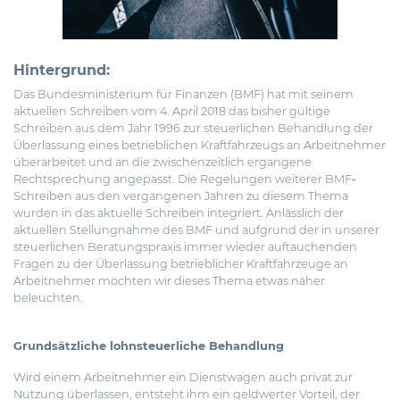
Hintergrund:
Das Bundesministerium für Finanzen (BMF) hat mit seinem
aktuellen Schreiben vom 4. April 2018 das bisher gültige
Schreiben aus dem Jahr 1996 zur steuerlichen Behandlung der
Überlassung eines betrieblichen Kraftfahrzeugs an Arbeitnehmer
überarbeitet
und an die zwischenzeitlich ergangene
Rechtsprechung angepasst. Die Regelungen weiterer BMF‐
Schreiben aus den vergangenen Jahren zu diesem Thema
wurden in das aktuelle Schreiben integriert. Anlässlich der
aktuellen Stellungnahme des BMF und aufgrund der in unserer
steuerlichen Beratungspraxis immer wieder auftauchenden
Fragen zu der Überlassung betrieblicher Kraftfahrzeuge an
Arbeitnehmer möchten wir dieses Thema etwas näher
beleuchten.
Grundsätzliche lohnsteuerliche Behandlung
Wird einem Arbeitnehmer ein Dienstwagen auch privat zur
Nutzung überlassen, entsteht ihm ein geldwerter Vorteil, der