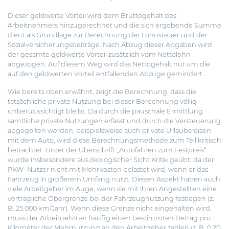
Dieser geldwerte Vorteil wird dem Bruttogehalt des
Arbeitnehmers hinzugerechnet und die sich ergebende Summe
dient als Grundlage zur Berechnung der Lohnsteuer und der
Sozialversicherungsbeiträge. Nach Abzug dieser Abgaben wird
der gesamte geldwerte Vorteil zusätzlich vom Nettolohn
abgezogen. Auf diesem Weg wird das Nettogehalt nur um die
auf den geldwerten Vorteil entfallenden Abzüge gemindert.
Wie bereits oben erwähnt, zeigt die Berechnung, dass die
tatsächliche private Nutzung bei dieser Berechnung völlig
unberücksichtigt bleibt. Da durch die pauschale Ermittlung
sämtliche private Nutzungen erfasst und durch die Versteuerung
abgegolten werden, beispielsweise auch private Urlaubsreisen
mit dem Auto, wird diese Berechnungsmethode zum Teil kritisch
betrachtet. Unter der Überschrift „Autofahren zum Festpreis“
wurde insbesondere aus ökologischer Sicht Kritik geübt, da der
PKW‐ Nutzer nicht mit Mehrkosten belastet wird, wenn er das
Fahrzeug in größerem Umfang nutzt. Diesen Aspekt haben auch
viele Arbeitgeber im Auge, wenn sie mit ihren Angestellten eine
vertragliche Obergrenze bei der Fahrzeugnutzung festlegen (z.
B. 25.000 km/Jahr). Wenn diese Grenze nicht eingehalten wird,
muss der Arbeitnehmer häufig einen bestimmten Betrag pro
Kilometer der Mehrnutzung an den Arbeitgeber zahlen (z. B. 0,20