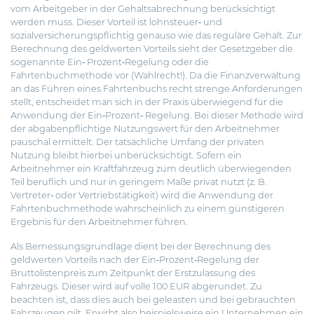
vom Arbeitgeber in der Gehaltsabrechnung berücksichtigt
werden muss. Dieser Vorteil ist lohnsteuer‐ und
sozialversicherungspflichtig genauso wie das reguläre Gehalt. Zur
Berechnung des geldwerten Vorteils sieht der Gesetzgeber die
sogenannte Ein‐ Prozent‐Regelung oder die
Fahrtenbuchmethode vor (Wahlrecht!). Da die Finanzverwaltung
an das Führen eines Fahrtenbuchs recht strenge Anforderungen
stellt, entscheidet man sich in der Praxis überwiegend für die
Anwendung der Ein‐Prozent‐ Regelung. Bei dieser Methode wird
der abgabenpflichtige Nutzungswert für den Arbeitnehmer
pauschal ermittelt. Der tatsächliche Umfang der privaten
Nutzung bleibt hierbei unberücksichtigt. Sofern ein
Arbeitnehmer ein Kraftfahrzeug zum deutlich überwiegenden
Teil beruflich und nur in geringem Maße privat nutzt (z. B.
Vertreter‐ oder Vertriebstätigkeit) wird die Anwendung der
Fahrtenbuchmethode wahrscheinlich zu einem günstigeren
Ergebnis für den Arbeitnehmer führen.
Als Bemessungsgrundlage dient bei der Berechnung des
geldwerten Vorteils nach der Ein‐Prozent‐Regelung der
Bruttolistenpreis zum Zeitpunkt der Erstzulassung des
Fahrzeugs. Dieser wird auf volle 100 EUR abgerundet. Zu
beachten ist, dass dies auch bei geleasten und bei gebrauchten
Fahrzeugen gilt. Erwirbt also beispielsweise ein Unternehmen ein